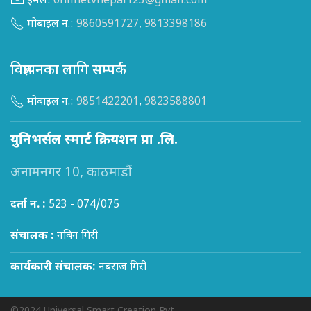
इमेल:
onlinetvnepal123@gmail.com
मोबाइल न.:
9860591727
,
9813398186
विज्ञापनका लागि सम्पर्क
मोबाइल न.:
9851422201
,
9823588801
युनिभर्सल स्मार्ट क्रियशन प्रा .लि.
अनामनगर 10, काठमाडौं
दर्ता न. :
523 - 074/075
संचालक :
नबिन गिरी
कार्यकारी संचालक:
नबराज गिरी