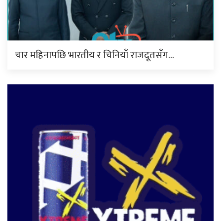
चार महिनापछि भारतीय र चिनियाँ राजदूतसँग…