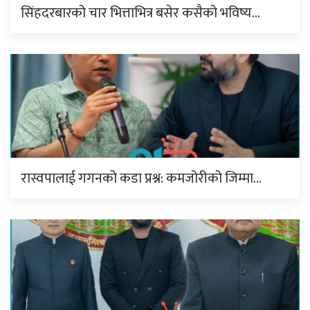
सिंहदरबारको चार भित्ताभित्र बसेर कसैको भविष्य…
रास्वपालाई गगनको कडा प्रश्न: कमजोरीको जिम्मा…