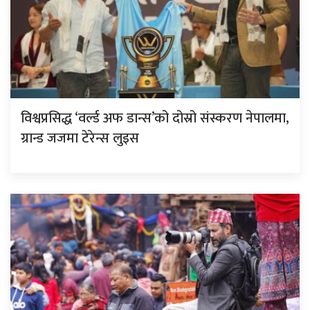
विश्वप्रसिद्ध ‘वर्ल्ड अफ डान्स’को दोस्रो संस्करण नेपालमा,
ग्रान्ड जजमा टेरेन्स लुइस