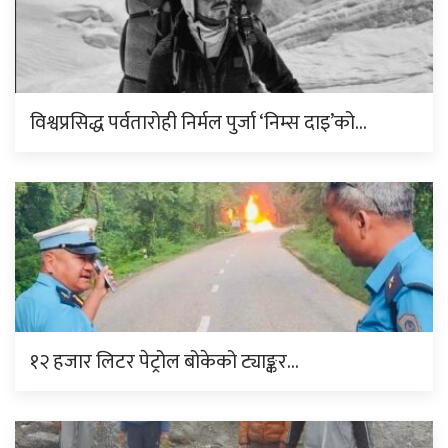
विश्वप्रसिद्ध पर्वतारोही निर्मल पुर्जा ‘निम्स दाइ’को…
१२ हजार लिटर पेट्रोल बोकेको ट्याङ्कर…