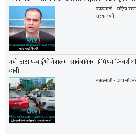
काठमाडौं - राष्ट्रिय स्व
सरकारको
नयाँ टाटा पन्च ईभी नेपालमा सार्वजनिक, प्रिमियम फिचर्स थप
दाबी
काठमाडौं - टाटा मोटर्स