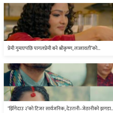
प्रेमी गुमाएपछि पागलप्रेमी बने श्रीकृष्ण, लज्जावती’को…
‘झिँगेदाउ २’को टिजर सार्वजनिक, देउरानी–जेठानीको झगडा