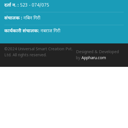
दर्ता न. :
523 - 074/075
संचालक :
नबिन गिरी
कार्यकारी संचालक:
नबराज गिरी
©2024 Universal Smart Creation Pvt.
Designed & Developed
Ltd. All rights reserved.
by
Appharu.com