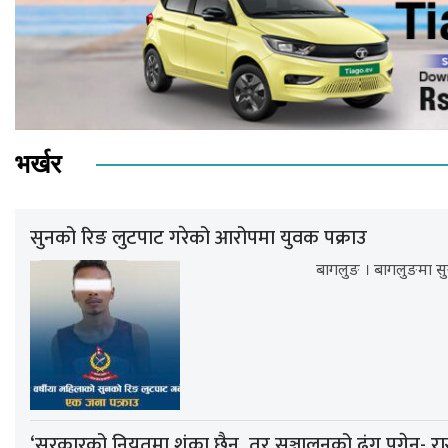
भर्खर
सुनको रिङ लुटपाट गरेको आरोपमा युवक पक्राउ
बागलुङ । बागलुङमा सु
‘सरकारको नियतमा शंका छैन, तर सञ्चालनको ढंग पुगेन- रा