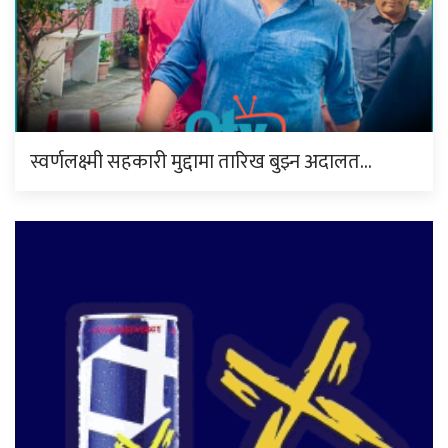
स्वर्णलक्ष्मी सहकारी मुद्दामा तारिख बुझ्न अदालत…