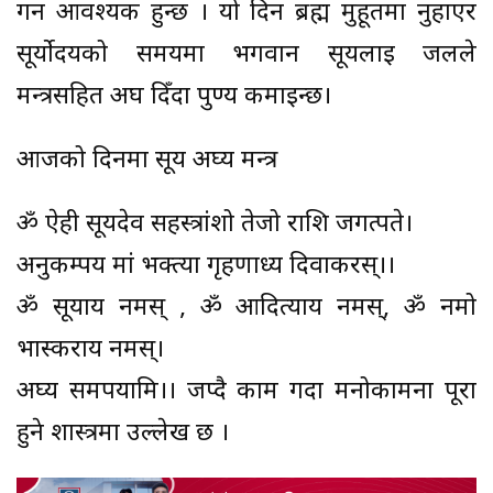
गर्न आवश्यक हुन्छ । यो दिन ब्रह्म मुहूर्तमा नुहाएर
सूर्योदयको समयमा भगवान सूर्यलाई जलले
मन्त्रसहित अर्घ दिँदा पुण्य कमाइन्छ।
आजको दिनमा सूर्य अर्घ्य मन्त्र
ॐ ऐही सूर्यदेव सहस्त्रांशो तेजो राशि जगत्पते।
अनुकम्पय मां भक्त्या गृहणार्ध्य दिवाकरस्।।
ॐ सूर्याय नमस् , ॐ आदित्याय नमस्, ॐ नमो
भास्कराय नमस्।
अर्घ्य समर्पयामि।। जप्दै काम गर्दा मनोकामना पूरा
हुने शास्त्रमा उल्लेख छ ।