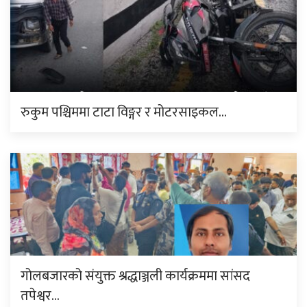
रुकुम पश्चिममा टाटा विङ्गर र मोटरसाइकल…
गोलबजारको संयुक्त श्रद्धाञ्जली कार्यक्रममा सांसद
तपेश्वर…