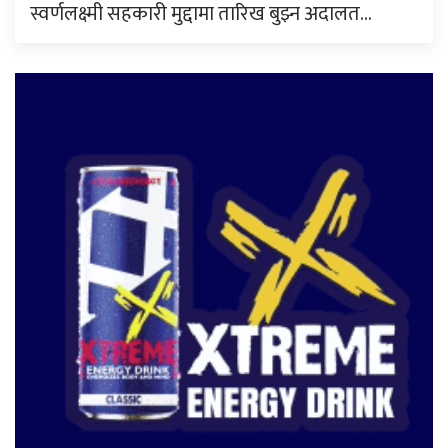
स्वर्णलक्ष्मी सहकारी मुद्दामा तारिख बुझ्न अदालत…