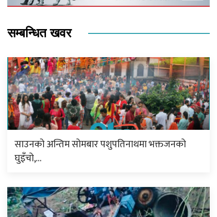
सम्बन्धित खवर
साउनको अन्तिम सोमबार पशुपतिनाथमा भक्तजनको
घुइँचो,…