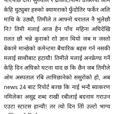
पाएपछि दौरा सुरुवाल र ढाकाटोपीमा उक्लियौ अनि
केहि युट्युबर हरुको क्यामराको फुँदोतिर फर्केर अलि
माथि के उठ्यौ, तिमीले त आफ्नो धरातल नै भुलेछौ
नि? तिमी मलाई आज हैन पाँच महिना अघिदेखि
ग़लत छौ भन्ने कुराको राम्रो ज्ञान थियो जब म जस्तो
बेकामे मान्छेको कमेन्टमा बैचारिक बहस गर्न नसकी
मलाई साथीबाट हटायौ! तिमीले मलाई अनफ्रेण्ड गर्ने
केहि दिन अघिको घटना याद छ कि छैन जब तिमीले
ओम अस्पताल रबि लामिछानेको ससुरोको हो, अब
news 24 बाट रिपोर्ट बज्छ कि नाई भन्दै ब्याकरण
नमिलेका असुद्द शब्द राखी रबीलाई बदनाम गराउन
एउटा स्टाटस हान्यौ! तर त्यो दिन तिम्रो उल्टो भाग्य