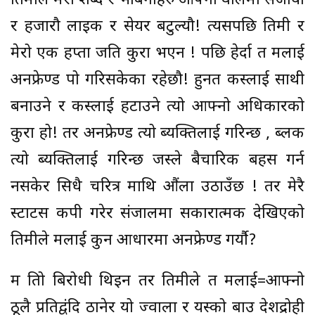
तिमीले मेरो शब्द र भाबनाहरु आफ्नो वालमा सजायौ
र हजारौ लाइक र सेयर बटुल्यौ! त्यसपछि तिमी र
मेरो एक हप्ता जति कुरा भएन ! पछि हेर्दा त मलाई
अनफ्रेण्ड पो गरिसकेका रहेछौ! हुनत कस्लाई साथी
बनाउने र कस्लाई हटाउने त्यो आफ्नो अधिकारको
कुरा हो! तर अनफ्रेण्ड त्यो ब्यक्तिलाई गरिन्छ , ब्लक
त्यो ब्यक्तिलाई गरिन्छ जस्ले बैचारिक बहस गर्न
नसकेर सिधै चरित्र माथि औंला उठाउँछ ! तर मेरै
स्टाटस कपी गरेर संजालमा सकारात्मक देखिएको
तिमीले मलाई कुन आधारमा अनफ्रेण्ड गर्यौ?
म तिम्रो बिरोधी थिइन तर तिमीले त मलाई=आफ्नो
ठूलै प्रतिद्वंदि ठानेर यो ज्वाला र यस्को बाउ देशद्रोही