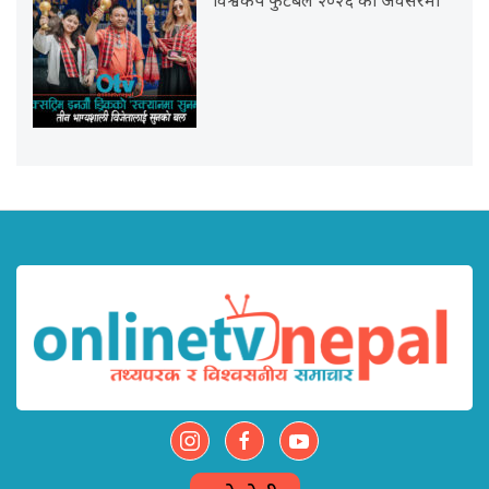
विश्वकप फुटबल २०२६ को अवसरमा