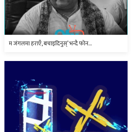
म जंगलमा हराएँ, बचाइदिनुस्’ भन्दै फोन…