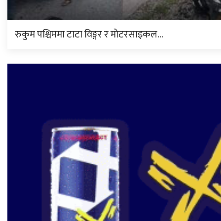
रुकुम पश्चिममा टाटा विङ्गर र मोटरसाइकल…