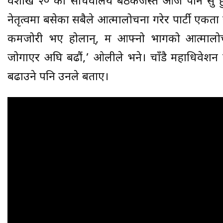
वैशाख २० को सचिवालय बैठकजस्तै आज पनि सुरू हुनेब
नेतृत्वमा बसेका सबैले आत्मालोचना गरेर पार्टी एकता
कमजोरी भए होलान्, म आफ्नो भागको आत्मालोचना
जोगाएर अघि बढौं,’ ओलीले भने। चाँडै महाधिवेशन ग
बढाउने पनि उनले बताए।