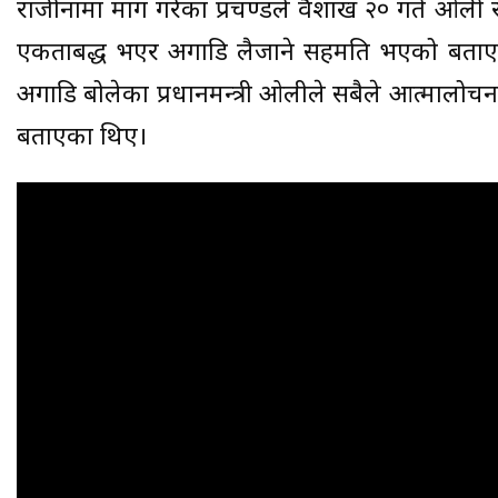
राजीनामा माग गरेका प्रचण्डले वैशाख २० गते ओली 
एकताबद्ध भएर अगाडि लैजाने सहमति भएको बताएका 
अगाडि बोलेका प्रधानमन्त्री ओलीले सबैले आत्मालोचना ग
बताएका थिए।