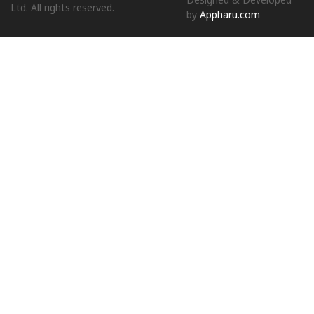
Designed & Developed
Ltd. All rights reserved.
by
Appharu.com