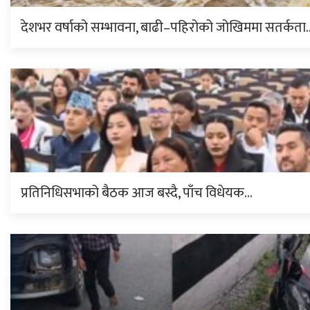
देशभर वर्षाको सम्भावना, बाढी–पहिरोको जोखिममा सतर्कता
प्रतिनिधिसभाको बैठक आज बस्दै, पाँच विधेयक…