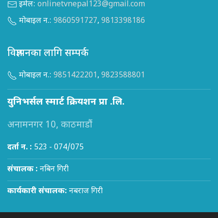
इमेल:
onlinetvnepal123@gmail.com
मोबाइल न.:
9860591727
,
9813398186
विज्ञापनका लागि सम्पर्क
मोबाइल न.:
9851422201
,
9823588801
युनिभर्सल स्मार्ट क्रियशन प्रा .लि.
अनामनगर 10, काठमाडौं
दर्ता न. :
523 - 074/075
संचालक :
नबिन गिरी
कार्यकारी संचालक:
नबराज गिरी