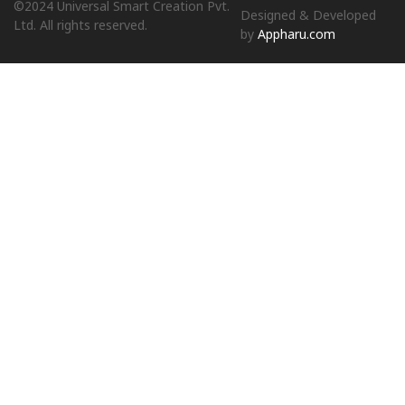
©2024 Universal Smart Creation Pvt.
Designed & Developed
Ltd. All rights reserved.
by
Appharu.com