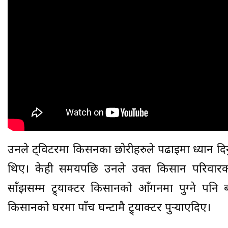
उनले ट्विटरमा किसनका छाेरीहरुले पढाइमा ध्यान दिनु पर
थिए। केही समयपछि उनले उक्त किसान परिवारकाे
साँझसम्म ट्र्याक्टर किसानको आँगनमा पुग्ने पनि
किसानको घरमा पाँच घन्टामै ट्र्याक्टर पुर्‍याएदिए।