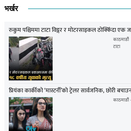
भर्खर
रुकुम पश्चिममा टाटा विङ्गर र मोटरसाइकल ठोक्किँदा एक जन
काठमाडौं 
टाटा
प्रियंका कार्कीको ‘मास्टर्नी’को ट्रेलर सार्वजनिक, छोरी बचाउ
काठमाडौं -