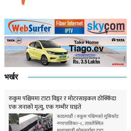
भर्खर
रुकुम पश्चिममा टाटा विङ्गर र मोटरसाइकल ठोक्किँदा
एक जनाको मृत्यु, एक गम्भीर घाइते
काठमाडौं । रुकुम पश्चिमको मुसिकोट
नगरपालिका–८, तावलेस्थित
मध्यपहाडी लोकमार्गमा टाटा