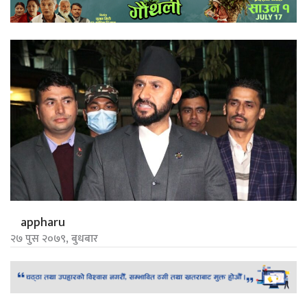
appharu
२७ पुस २०७९, बुधबार