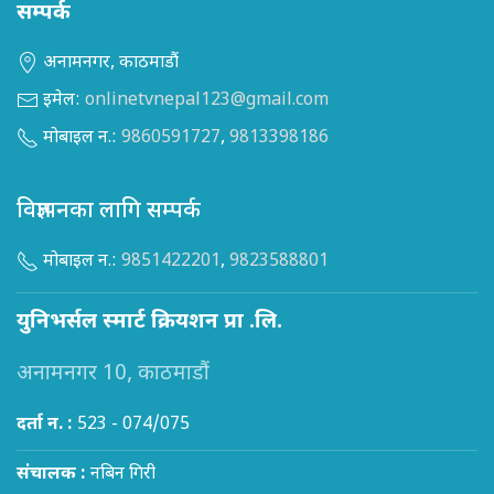
सम्पर्क
अनामनगर, काठमाडौं
इमेल:
onlinetvnepal123@gmail.com
मोबाइल न.:
9860591727
,
9813398186
विज्ञापनका लागि सम्पर्क
मोबाइल न.:
9851422201
,
9823588801
युनिभर्सल स्मार्ट क्रियशन प्रा .लि.
अनामनगर 10, काठमाडौं
दर्ता न. :
523 - 074/075
संचालक :
नबिन गिरी