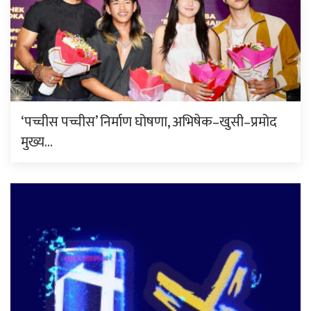
‘पच्चीस पच्चीस’ निर्माण घोषणा, अभिषेक–खुसी–प्रमोद
मुख्य…