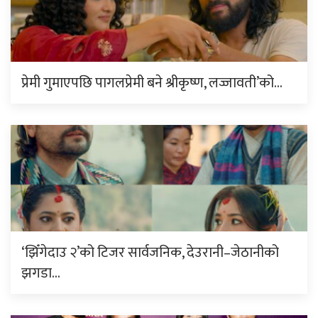
प्रेमी गुमाएपछि पागलप्रेमी बने श्रीकृष्ण, लज्जावती’को…
‘झिँगेदाउ २’को टिजर सार्वजनिक, देउरानी–जेठानीको
झगडा…