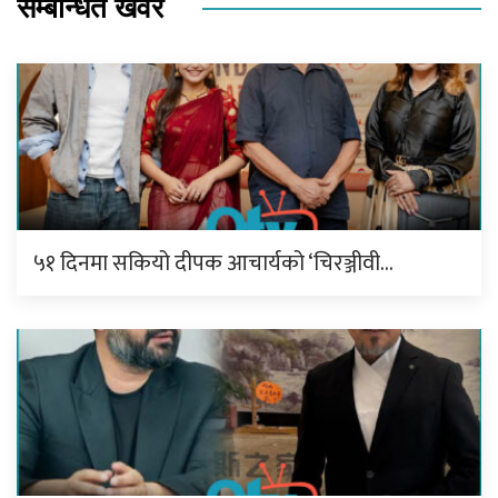
सम्बन्धित खवर
५१ दिनमा सकियो दीपक आचार्यको ‘चिरञ्जीवी…