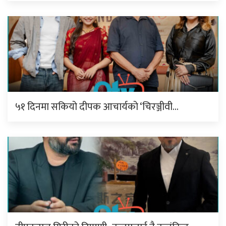
५१ दिनमा सकियो दीपक आचार्यको ‘चिरञ्जीवी…