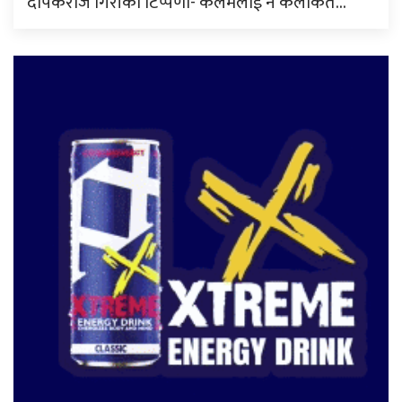
दीपकराज गिरीको टिप्पणी- कलमलाई नै कलंकित…