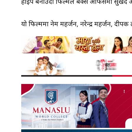
हाइप बनाउँदा फिल्मले बक्स अफिसमा सुखद ओप
यो फिल्ममा नेम महर्जन, नरेन्द्र महर्जन, दीपक