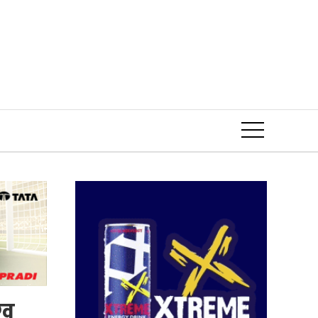
Event
ाख