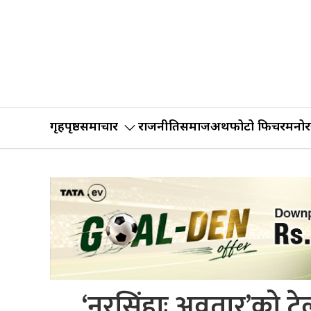
गृहपृष्ठ
समाचार
राजनीति
समाज
अर्थ
फोटो फिचर
मनोर
‘नरसिंहाः अवतार’को ट्रे