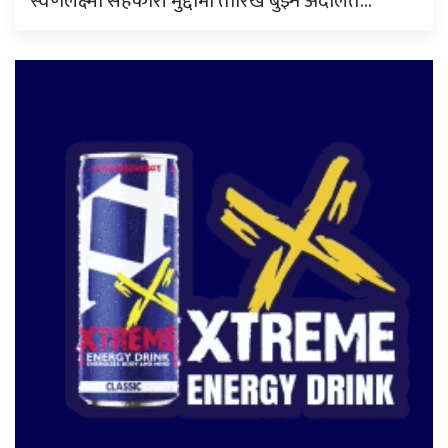
स्वर्णलक्ष्मी सहकारी मुद्दामा तारिख बुझ्न अदालत…