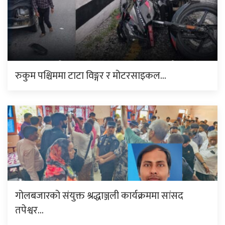
रुकुम पश्चिममा टाटा विङ्गर र मोटरसाइकल…
गोलबजारको संयुक्त श्रद्धाञ्जली कार्यक्रममा सांसद
तपेश्वर…