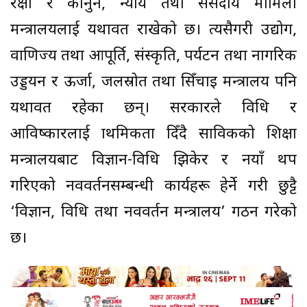
रक्षा र कानुन, न्याय तथा संसदीय मामिला
मन्त्रालयलाई यथावत राखेको छ। त्यसैगरी उद्योग,
वाणिज्य तथा आपूर्ति, संस्कृति, पर्यटन तथा नागरिक
उड्डयन र ऊर्जा, जलस्रोत तथा सिँचाइ मन्त्रालय पनि
यथावत रहेका छन्। सरकारले प्रविधि र
आविष्कारलाई प्राथमिकता दिँदै साविकको शिक्षा
मन्त्रालयबाट विज्ञान-प्रविधि झिकेर र नयाँ थप
गरिएको नवप्रवर्तनसम्बन्धी कार्यहरू हेर्ने गरी छुट्टै
‘विज्ञान, प्रविधि तथा नवप्रवर्तन मन्त्रालय’ गठन गरेको
छ।