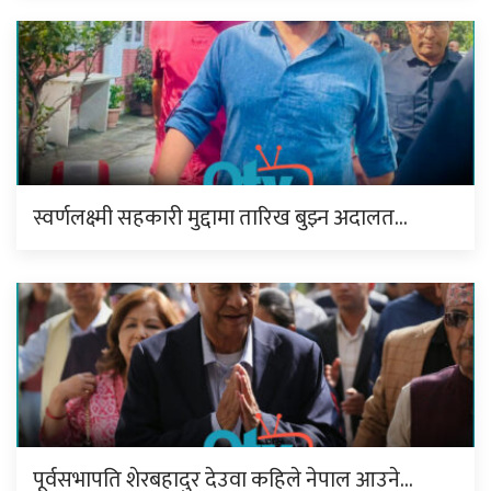
स्वर्णलक्ष्मी सहकारी मुद्दामा तारिख बुझ्न अदालत…
पूर्वसभापति शेरबहादुर देउवा कहिले नेपाल आउने…