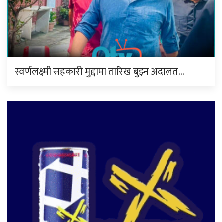
स्वर्णलक्ष्मी सहकारी मुद्दामा तारिख बुझ्न अदालत…