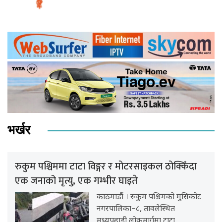
भर्खर
रुकुम पश्चिममा टाटा विङ्गर र मोटरसाइकल ठोक्किँदा
एक जनाको मृत्यु, एक गम्भीर घाइते
काठमाडौं । रुकुम पश्चिमको मुसिकोट
नगरपालिका–८, तावलेस्थित
मध्यपहाडी लोकमार्गमा टाटा