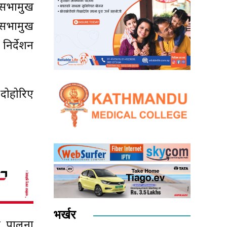
ि सभामुख
ा सभामुख
िर्देशन
दोहोरिए
भर्खर
ो पालना