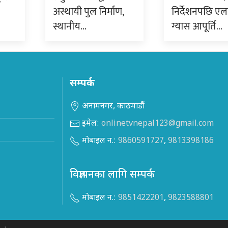
अस्थायी पुल निर्माण,
निर्देशनपछि ए
स्थानीय…
ग्यास आपूर्ति…
सम्पर्क
अनामनगर, काठमाडौं
इमेल:
onlinetvnepal123@gmail.com
मोबाइल न.:
9860591727
,
9813398186
विज्ञापनका लागि सम्पर्क
मोबाइल न.:
9851422201
,
9823588801