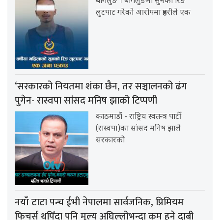
बागलुङ । बागलुङमा सुनको रिङ
लुटपाट गरेको आरोपमा प्रहरीले एक
‘सरकारको नियतमा शंका छैन, तर सञ्चालनको ढंग
पुगेन- रास्वपा सांसद मनिष झाको टिप्पणी
काठमाडौं - राष्ट्रिय स्वतन्त्र पार्टी
(रास्वपा)का सांसद मनिष झाले
सरकारको
नयाँ टाटा पन्च ईभी नेपालमा सार्वजनिक, प्रिमियम
फिचर्स थपिँदा पनि मूल्य अघिल्लोभन्दा कम हुने दाबी