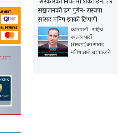
‘सरकारको नियतमा शंका छैन, तर
सञ्चालनको ढंग पुगेन- रास्वपा
सांसद मनिष झाको टिप्पणी
काठमाडौं - राष्ट्रिय
स्वतन्त्र पार्टी
(रास्वपा)का सांसद
मनिष झाले सरकारको