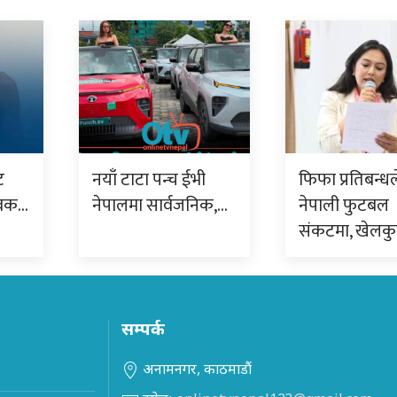
ट
नयाँ टाटा पन्च ईभी
फिफा प्रतिबन्धल
ुवक…
नेपालमा सार्वजनिक,…
नेपाली फुटबल
संकटमा, खेलक
सम्पर्क
अनामनगर, काठमाडौं