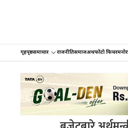
गृहपृष्ठ
समाचार
राजनीति
समाज
अर्थ
फोटो फिचर
मनोर
बजेटबारे अर्थमन्त