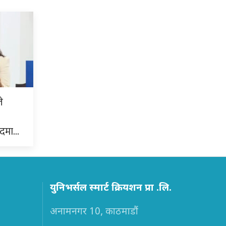
े
ुदमा…
युनिभर्सल स्मार्ट क्रियशन प्रा .लि.
अनामनगर 10, काठमाडौं