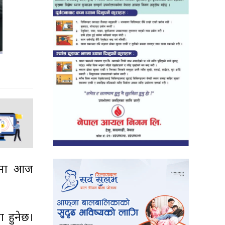
षयमा आज
ा हुनेछ।