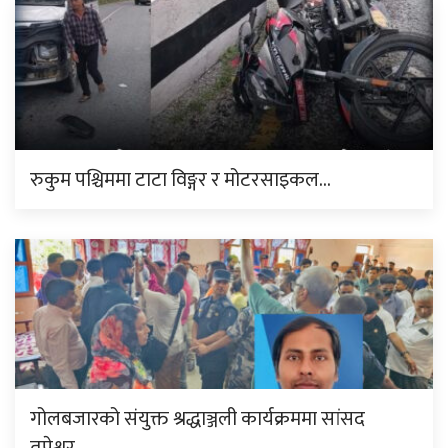
रुकुम पश्चिममा टाटा विङ्गर र मोटरसाइकल…
गोलबजारको संयुक्त श्रद्धाञ्जली कार्यक्रममा सांसद
तपेश्वर…