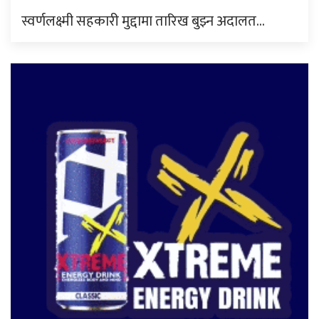
स्वर्णलक्ष्मी सहकारी मुद्दामा तारिख बुझ्न अदालत…