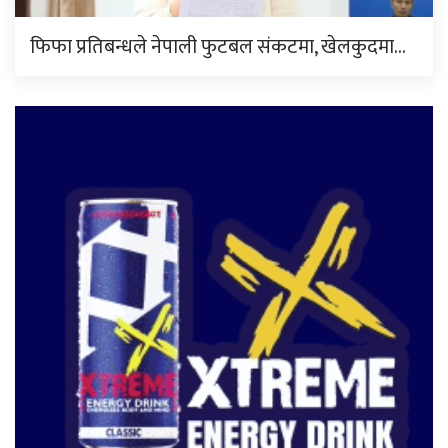
फिफा प्रतिबन्धले नेपाली फुटबल संकटमा, खेलकुदमा…