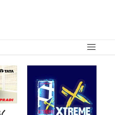
Event
३८