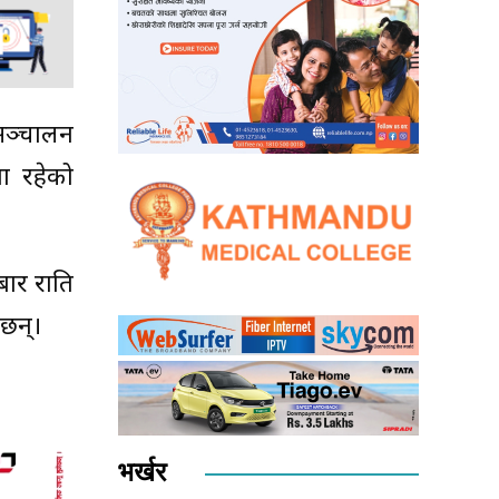
 सञ्चालन
ा रहेको
बार राति
छन्।
भर्खर