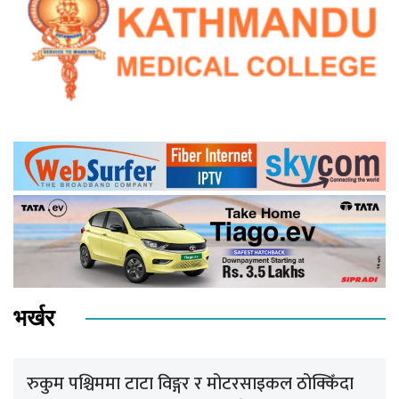
भर्खर
रुकुम पश्चिममा टाटा विङ्गर र मोटरसाइकल ठोक्किँदा