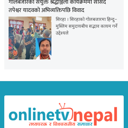
गोलबजारको संयुक्त श्रद्धाञ्जली कार्यक्रममा सांसद
तपेश्वर यादवको अभिव्यक्तिपछि विवाद
सिरहा । सिरहाको गोलबजारमा हिन्दु–
मुस्लिम समुदायबीच सद्भाव कायम गर्ने
उद्देश्यले