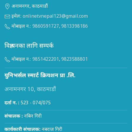
अनामनगर, काठमाडौं
इमेल:
onlinetvnepal123@gmail.com
मोबाइल न.:
9860591727
,
9813398186
विज्ञापनका लागि सम्पर्क
मोबाइल न.:
9851422201
,
9823588801
युनिभर्सल स्मार्ट क्रियशन प्रा .लि.
अनामनगर 10, काठमाडौं
दर्ता न. :
523 - 074/075
संचालक :
नबिन गिरी
कार्यकारी संचालक:
नबराज गिरी