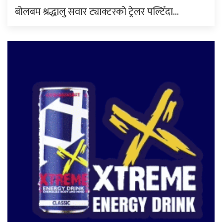
बोलबम श्रद्धालु सवार ट्याक्टरको ट्रेलर पल्टिँदा…