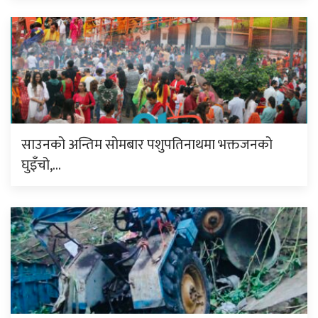
साउनको अन्तिम सोमबार पशुपतिनाथमा भक्तजनको
घुइँचो,…