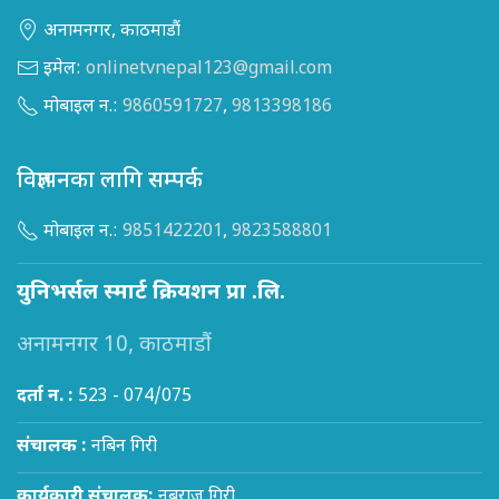
अनामनगर, काठमाडौं
इमेल:
onlinetvnepal123@gmail.com
मोबाइल न.:
9860591727
,
9813398186
विज्ञापनका लागि सम्पर्क
मोबाइल न.:
9851422201
,
9823588801
युनिभर्सल स्मार्ट क्रियशन प्रा .लि.
अनामनगर 10, काठमाडौं
दर्ता न. :
523 - 074/075
संचालक :
नबिन गिरी
कार्यकारी संचालक:
नबराज गिरी