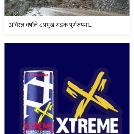
अविरल वर्षाले ८ प्रमुख सडक पूर्णरूपमा…