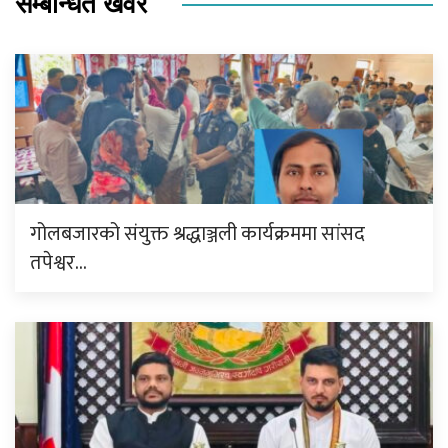
सम्बन्धित खवर
गोलबजारको संयुक्त श्रद्धाञ्जली कार्यक्रममा सांसद
तपेश्वर…