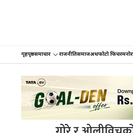
गृहपृष्ठ
समाचार
राजनीति
समाज
अर्थ
फोटो फिचर
मनोर
गोरे र ओलीविचको