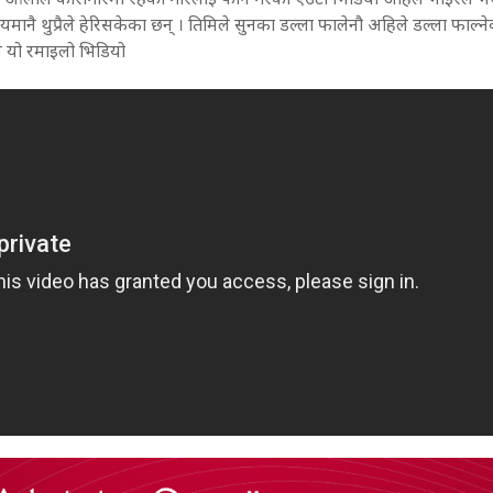
न्त्रि ओलीले कारागारमा रहेका गोरेलाई फोन गरेको एउटा भिडियो अहिले भाइरल भै
नै थुप्रैले हेरिसकेका छन् । तिमिले सुनका डल्ला फालेनौ अहिले डल्ला फाल्नेको
ोस यो रमाइलो भिडियो