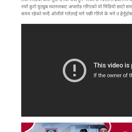
तथा मिडिया जता सुकै उनकै चर्चा हुने गरेको छ ।यस्तैमा प्रधानम
नयाँ कुरो युट्युब च्यानलबाट अपलोड गरिएको यो भिडियो छाटो समयमा
समय रहेको भन्दै ओलीले गारेलाई भने पछी गोरेले के भने त हेर्नुह