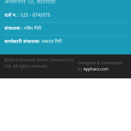
अनामनगर 10, काठमाडौं
दर्ता न. :
523 - 074/075
संचालक :
नबिन गिरी
कार्यकारी संचालक:
नबराज गिरी
©2024 Universal Smart Creation Pvt.
Designed & Developed
Ltd. All rights reserved.
by
Appharu.com