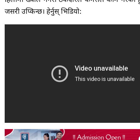
हिलोमा ख्याल नगरी ठेकदारले कमसल काम गरेको हु
जसरी उप्किन्छ। हेर्नुस् भिडियो: