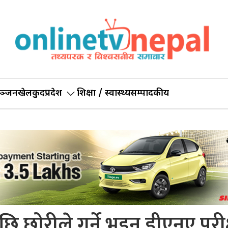
ञ्जन
खेलकुद
प्रदेश
शिक्षा / स्वास्थ्य
सम्पादकीय
ि छोरीले गर्ने भइन् डीएनए परी