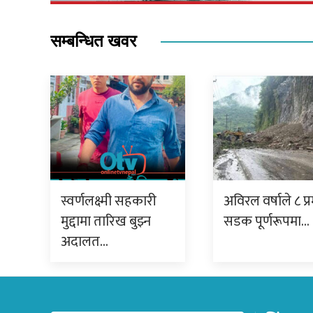
सम्बन्धित खवर
स्वर्णलक्ष्मी सहकारी
अविरल वर्षाले ८ प्
मुद्दामा तारिख बुझ्न
सडक पूर्णरूपमा…
अदालत…