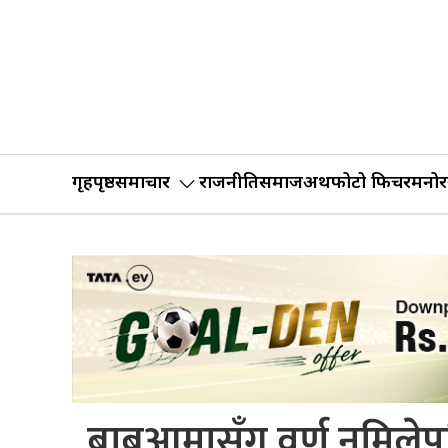
गृहपृष्ठ
समाचार
राजनीति
समाज
अर्थ
फोटो फिचर
मनोर
बाबुआमासँग वर्ण नमिलेपछ