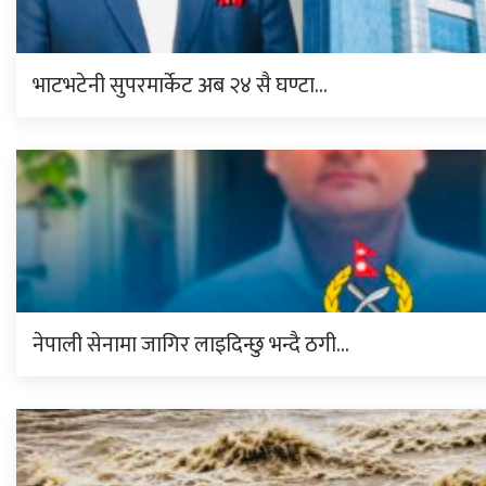
भाटभटेनी सुपरमार्केट अब २४ सै घण्टा…
नेपाली सेनामा जागिर लाइदिन्छु भन्दै ठगी…