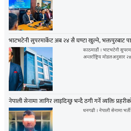
भाटभटेनी सुपरमार्केट अब २४ सै घण्टा खुल्ने, भक्तपुरबाट पा
काठमाडौं । भाटभटेनी सुपरमा
अन्तर्राष्ट्रिय मोडलअनुसार २४
नेपाली सेनामा जागिर लाइदिन्छु भन्दै ठगी गर्ने व्यक्ति प्रहरी
धनगढी । नेपाली सेनामा भर्त