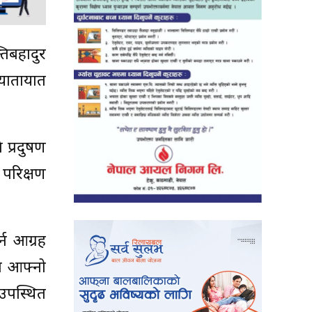
तिबहादुर
यातायात
 प्रदुषण
परिक्षण
्न आग्रह
नि आफ्नो
उपस्थित