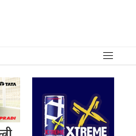
Event
्री