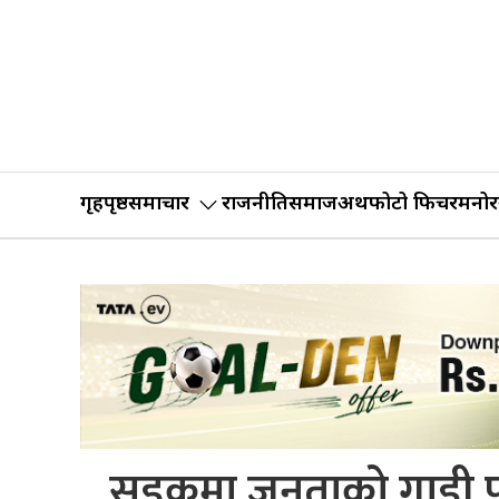
गृहपृष्ठ
समाचार
राजनीति
समाज
अर्थ
फोटो फिचर
मनोर
सडकमा जनताको गाडी परी