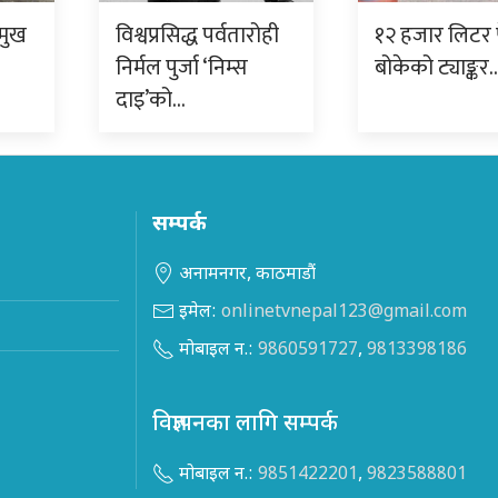
रमुख
विश्वप्रसिद्ध पर्वतारोही
१२ हजार लिटर प
निर्मल पुर्जा ‘निम्स
बोकेको ट्याङ्कर
दाइ’को…
सम्पर्क
अनामनगर, काठमाडौं
इमेल:
onlinetvnepal123@gmail.com
मोबाइल न.:
9860591727
,
9813398186
विज्ञापनका लागि सम्पर्क
मोबाइल न.:
9851422201
,
9823588801