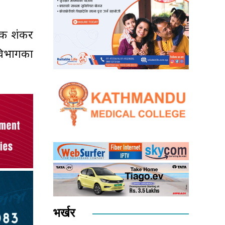
ेशक शंकर
विभागका
भर्खर