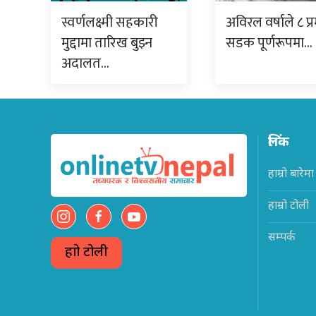
स्वर्णलक्ष्मी सहकारी
अविरल वर्षाले ८ प्
मुद्दामा तारिख बुझ्न
सडक पूर्णरूपमा…
अदालत…
लिंक
हाम्रो बारेमा
हाम्रो टोली
सम्पर्क
हाम्रो टोली