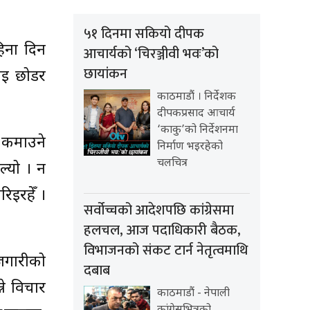
५१ दिनमा सकियो दीपक
िना दिन
आचार्यको ‘चिरञ्जीवी भवः’को
छायांकन
ाई छोडर
काठमाडौं । निर्देशक
दीपकप्रसाद आचार्य
‘काकु’को निर्देशनमा
ा कमाउने
निर्माण भइरहेको
चलचित्र
ल्यो । न
िइरहेँ ।
सर्वोच्चको आदेशपछि कांग्रेसमा
हलचल, आज पदाधिकारी बैठक,
विभाजनको संकट टार्न नेतृत्वमाथि
ोजगारीको
दबाब
ने विचार
काठमाडौं - नेपाली