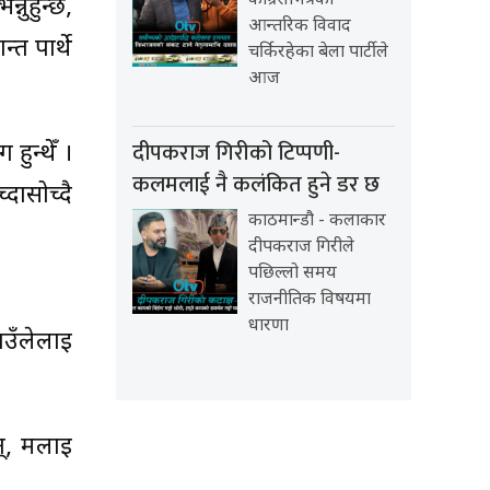
कांग्रेसभित्रको
नुहुन्छ,
आन्तरिक विवाद
त पार्थे
चर्किरहेका बेला पार्टीले
आज
दीपकराज गिरीको टिप्पणी-
ुन्थेँ ।
कलमलाई नै कलंकित हुने डर छ
्दासोच्दै
काठमान्डौ - कलाकार
दीपकराज गिरीले
पछिल्लो समय
राजनीतिक विषयमा
धारणा
ाउँलेलाई
न्, मलाई