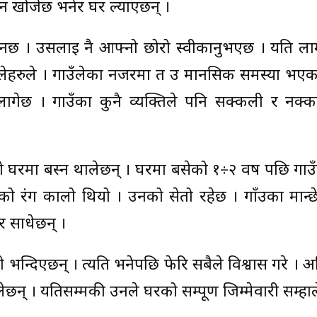
ग्न खोजेछ भनेर घर ल्याएछन् ।
नछ । उसलाई नै आफ्नो छोरो स्वीकार्नुभएछ । यति ल
ाउँलेहरुले । गाउँलेका नजरमा त उ मानसिक समस्या भए
ागेछ । गाउँका कुनै व्यक्तिले पनि सक्कली र नक्क
ो घरमा बस्न थालेछन् । घरमा बसेको १÷२ वर्ष पछि गाउ
को रंग कालो थियो । उनको सेतो रहेछ । गाँउका मान्छेल
 साधेछन् ।
्दिएछन् । त्यति भनेपछि फेरि सबैले विश्वास गरे । अ
छन् । यतिसम्मकी उनले घरको सम्पूर्ण जिम्मेवारी सम्हाल