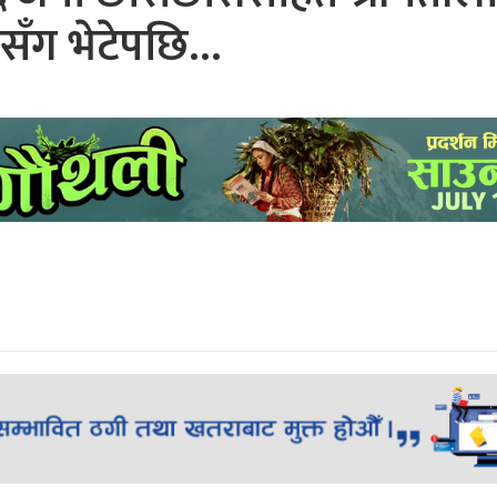
कैसँग भेटेपछि…