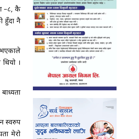
 –८, कै
हुँदा नै
ो भएकाले
ा थियो ।
 बाध्यता
न स्वरुप
यता मेरो