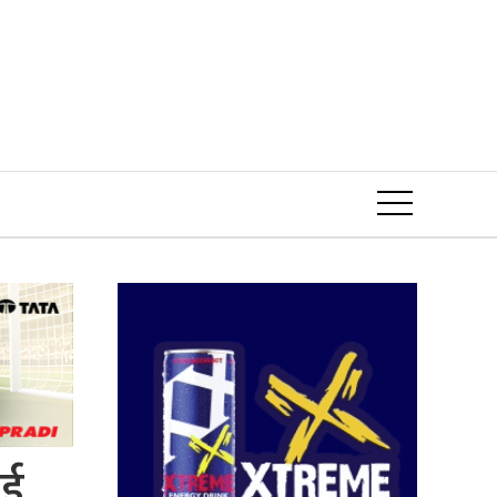
Event
ाई