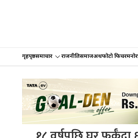
गृहपृष्ठ
समाचार
राजनीति
समाज
अर्थ
फोटो फिचर
मनोर
१८ वर्षपछि घर फर्कँदा