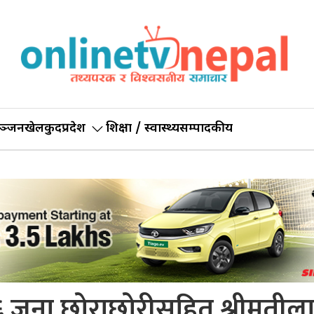
ञ्जन
खेलकुद
प्रदेश
शिक्षा / स्वास्थ्य
सम्पादकीय
 ६ जना छोराछोरीसहित श्रीमतील