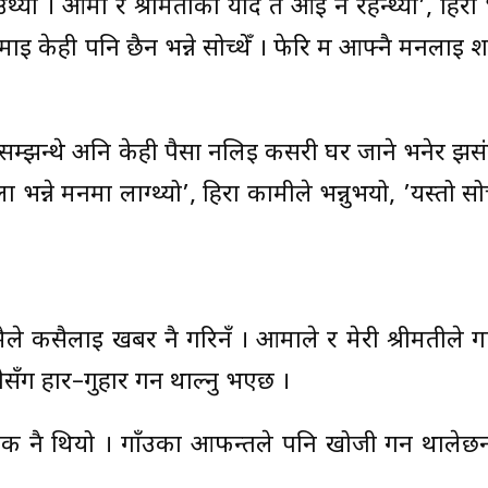
्यो । आमा र श्रीमतीको याद त आई नै रहन्थ्यो’, हिरा भन्
ई केही पनि छैन भन्ने सोच्थेँ । फेरि म आफ्नै मनलाई शान्
म्झन्थे अनि केही पैसा नलिई कसरी घर जाने भनेर झसंग ह
भन्ने मनमा लाग्थ्यो’, हिरा कामीले भन्नुभयो, ’यस्तो सोच
ले कसैलाई खबर नै गरिनँ । आमाले र मेरी श्रीमतीले ग
ैसँग हार–गुहार गर्न थाल्नु भएछ ।
िक नै थियो । गाँउका आफन्तले पनि खोजी गर्न थालेछ