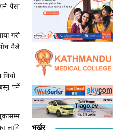
्ने पैसा
 माया गरी
 सोच मैले
ा थियो ।
नु पर्ने
लुकासम्म
भर्खर
का लागि