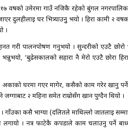
७ वर्षको उमेरमा गाउँ नजिकै रहेको बुंगल नगरपालिका
एर दुलहीलाई घर भित्र्याउनुु भयो । हिरा कामी २ वर्षको 
ो ।
ेहनत गरी पालनपोषण गर्नुभयो । सुन्दरीको एउटै छोर
े भन्नुभयो, ‘बुढेसकालको सहारा नै मेरो एउटै छोरा हिर
 अर्काको घरमा गएर मागेर, कसैको काम गरेर खानु पर्ने
ने जग्गाबाट २ महिना समेत राम्रोसँग खान पुग्दैन थियो ।
। गाँउका कसै भाग्या (दलितले माथिल्लो जातलाई सम्मा
 लगायो । नत्र फाटेकै कपडाले काम चलाउनु पर्ने बाध्