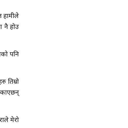
त हामीले
ा नै होउ
उनको पनि
ु तिम्रो
र्काएछन्
ाले मेरो