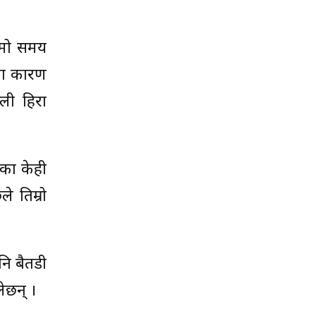
ामो समय
का कारण
ली हिरा
ँका केही
े तिम्रो
नि बैतडी
ेछन् ।