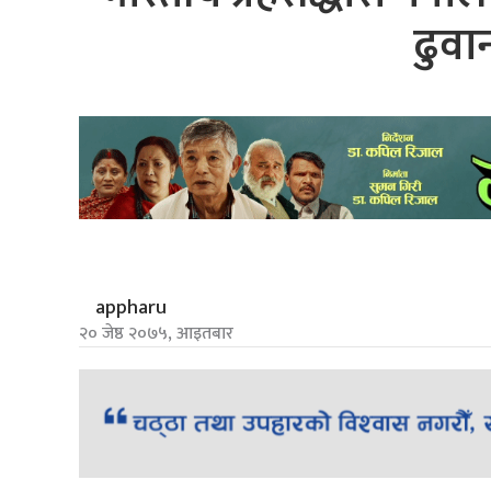
ढुवा
appharu
२० जेष्ठ २०७५, आइतबार