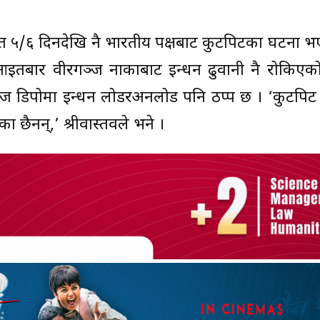
िगत ५/६ दिनदेखि नै भारतीय पक्षबाट कुटपिटका घटना 
आइतबार वीरगञ्ज नाकाबाट इन्धन ढुवानी नै रोकिएक
 डिपोमा इन्धन लोडरअनलोड पनि ठप्प छ । ‘कुटपि
ा छैनन्,’ श्रीवास्तवले भने ।