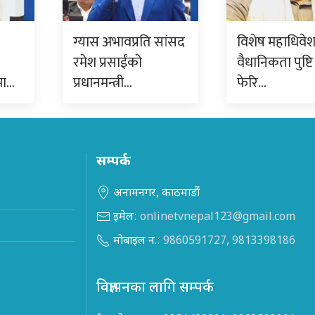
ग्यास अभावप्रति सांसद
विशेष महाधिवे
रमेश प्रसाईंको
वैधानिकता पुष्टि 
मा…
प्रधानमन्त्री…
फेरि…
सम्पर्क
अनामनगर, काठमाडौं
इमेल:
onlinetvnepal123@gmail.com
मोबाइल न.:
9860591727
,
9813398186
विज्ञापनका लागि सम्पर्क