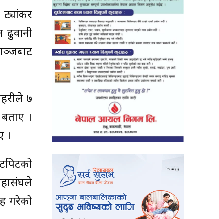
 ट्यांकर
न ढुवानी
रगञ्जबाट
रहरीले ७
 बताए ।
ए ।
कुटपिटको
महासंघले
रह गरेको