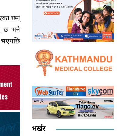
भएका छन्
ो छ भने
ट भएपछि
भर्खर