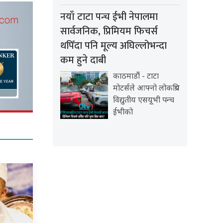
नयाँ टाटा पन्च ईभी नेपालमा
सार्वजनिक, प्रिमियम फिचर्स
थपिँदा पनि मूल्य अघिल्लोभन्दा
कम हुने दाबी
काठमाडौं - टाटा
मोटर्सले आफ्नो लोकप्रिय
विद्युतीय एसयूभी पन्च
ईभीको