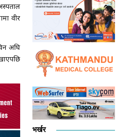
 अस्पताल
लामा वीर
नविन अघि
ेखाएपछि
भर्खर