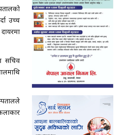
स्पतालको
्दा उच्च
 दायरमा
ग सचिव
तालमाथि
्पतालले
 कलाकार