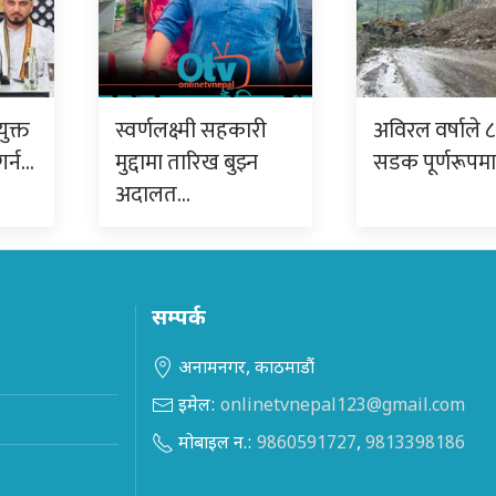
युक्त
स्वर्णलक्ष्मी सहकारी
अविरल वर्षाले ८ 
गर्न…
मुद्दामा तारिख बुझ्न
सडक पूर्णरूपम
अदालत…
सम्पर्क
अनामनगर, काठमाडौं
इमेल:
onlinetvnepal123@gmail.com
मोबाइल न.:
9860591727
,
9813398186