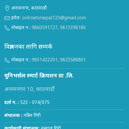
अनामनगर, काठमाडौं
इमेल:
onlinetvnepal123@gmail.com
मोबाइल न.:
9860591727
,
9813398186
विज्ञापनका लागि सम्पर्क
मोबाइल न.:
9851422201
,
9823588801
युनिभर्सल स्मार्ट क्रियशन प्रा .लि.
अनामनगर 10, काठमाडौं
दर्ता न. :
523 - 074/075
संचालक :
नबिन गिरी
कार्यकारी संचालक:
नबराज गिरी