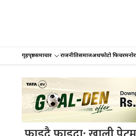
गृहपृष्ठ
समाचार
राजनीति
समाज
अर्थ
फोटो फिचर
मनोर
फाइदै फाइदा: खाली पेट