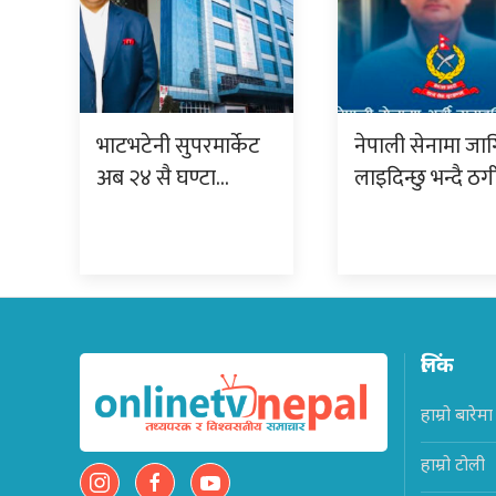
भाटभटेनी सुपरमार्केट
नेपाली सेनामा जा
अब २४ सै घण्टा…
लाइदिन्छु भन्दै ठ
लिंक
हाम्रो बारेमा
हाम्रो टोली