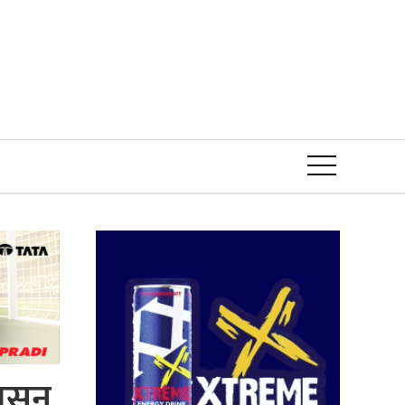
Event
लसुन