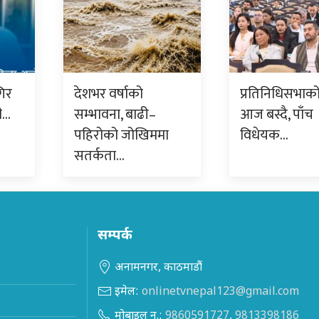
गिर
देशभर वर्षाको
प्रतिनिधिसभाक
गी…
सम्भावना, बाढी–
आज बस्दै, पाँच
पहिरोको जोखिममा
विधेयक…
सतर्कता…
सम्पर्क
अनामनगर, काठमाडौं
इमेल:
onlinetvnepal123@gmail.com
मोबाइल न.:
9860591727
,
9813398186