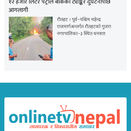
१२ हजार लिटर पेट्रोल बोकेको ट्याङ्कर दुर्घटनापछि
आगलागी
रौतहट । पूर्व–पश्चिम महेन्द्र
राजमार्गअन्तर्गत रौतहटको गुजरा
नगरपालिका–३ स्थित धनसार