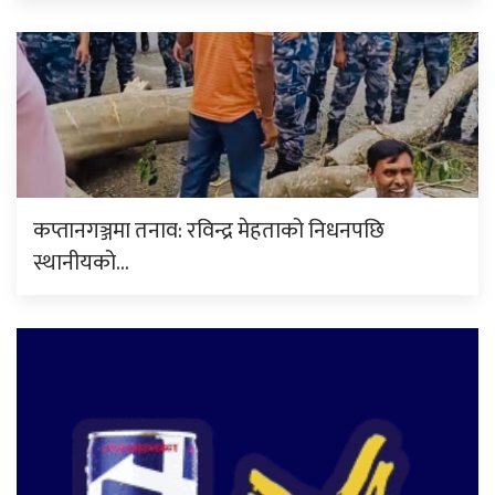
कप्तानगञ्जमा तनाव: रविन्द्र मेहताको निधनपछि
स्थानीयको…