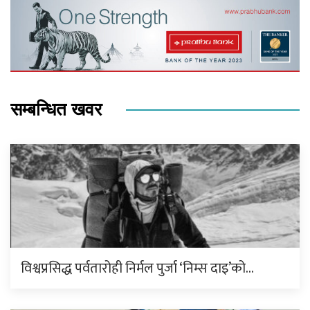
सम्बन्धित खवर
विश्वप्रसिद्ध पर्वतारोही निर्मल पुर्जा ‘निम्स दाइ’को…