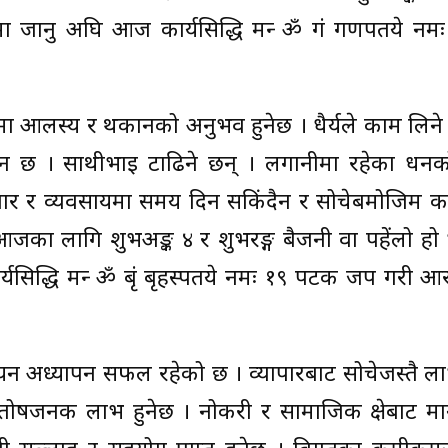
त्रामा जानु अघि आज कार्यसिद्धि मन्त्र ॐ गं गणपतये नमः
 शरीरमा आलस्य र थकानको अनुभव हुनेछ । धैर्यले काम लि
न छ । साथीभाइ टाढिने छन् । लगानीमा रहेका धन
ापार र व्यवसायमा समय दिन सकिंदैन र सोचेबमोजिम क
का लागि शुभअङ्क ४ र शुभरङ्ग बैजनी वा पहेंलो हो 
ार्यसिद्धि मन्त्र ॐ बृं बृहस्पतये नमः १९ पटक जप गरी आर
्ययन अध्यापन सफल रहेको छ । व्यापारबाट सोचेजस्तै लाभ 
्तोषजनक लाभ हुनेछ । नोकरी र सामाजिक क्षेत्रबाट म