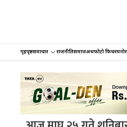
गृहपृष्ठ
समाचार
राजनीति
समाज
अर्थ
फोटो फिचर
मनोर
आज माघ २५ गते शनिबारको