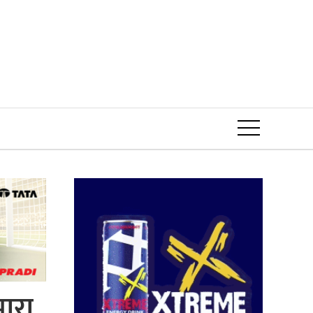
Event
ारा