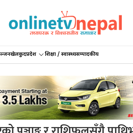
ञ्जन
खेलकुद
प्रदेश
शिक्षा / स्वास्थ्य
सम्पादकीय
 पञ्चाङ्ग र राशिफलसँगै पाथिभ