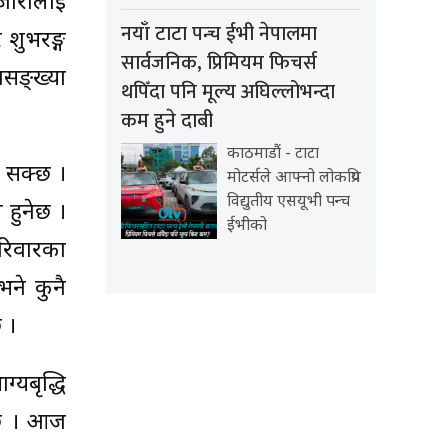
जोरीलाई
नयाँ टाटा पन्च ईभी नेपालमा
 शुभरङ्ग
सार्वजनिक, प्रिमियम फिचर्स
ापसङ्ख्या
थपिँदा पनि मूल्य अघिल्लोभन्दा
कम हुने दाबी
काठमाडौं - टाटा
्न सक्छ ।
मोटर्सले आफ्नो लोकप्रिय
विद्युतीय एसयूभी पन्च
ल हुनेछ ।
ईभीको
परिवारका
भने कुनै
छ ।
ग्यबृद्धि
क्छ । आज