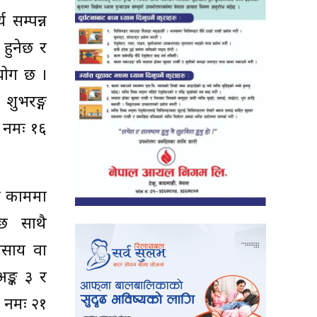
 सम्पन्न
हुनेछ र
योग छ ।
शुभरङ्ग
यो नमः १६
री काममा
्छ साथै
वसाय वा
अङ्क ३ र
ाय नमः २१