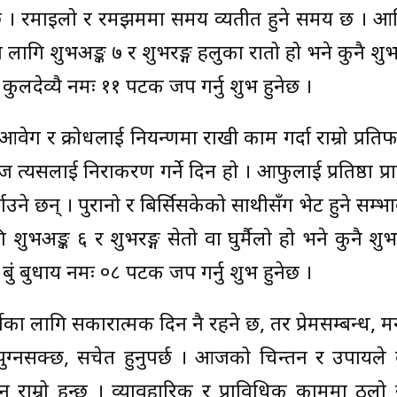
छ । रमाइलो र रमझममा समय व्यतीत हुने समय छ । आति
लागि शुभअङ्क ७ र शुभरङ्ग हलुका रातो हो भने कुनै शुभकर
र ॐ कुलदेव्यै नमः ११ पटक जप गर्नु शुभ हुनेछ ।
, आवेग र क्रोधलाई नियन्त्रणमा राखी काम गर्दा राम्रो प्रत
 त्यसलाई निराकरण गर्ने दिन हो । आफुलाई प्रतिष्ठा प्राप
ाउने छन् । पुरानो र बिर्सिसकेको साथीसँग भेट हुने सम्भ
अङ्क ६ र शुभरङ्ग सेतो वा घुर्मैलो हो भने कुनै शुभकर
र ॐ बुं बुधाय नमः ०८ पटक जप गर्नु शुभ हुनेछ ।
र्थीका लागि सकारात्मक दिन नै रहने छ, तर प्रेमसम्बन्ध, 
पुग्नसक्छ, सचेत हुनुपर्छ । आजको चिन्तन र उपायले व
नु राम्रो हुन्छ । व्यावहारिक र प्राविधिक काममा ठू