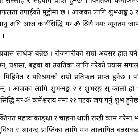
योगी सल्लाह र सहयोग प्राप्त हुनेछ । विगतका कमीकम
ला, सफलता तपाईंको मुट्ठीमा छ । आजका लागि शुभअङ्क ३ र
मा जानु अघि आज कार्यसिद्धि मन्त्र ॐ श्रियै नमः न्यूनतम ज
 ।
को प्रयास सार्थक बन्नेछ । रोजगारीको राम्रो अवसर हात पर
नेछन्, प्रशंसा, बढुवा वा उन्नतिका लागि गरेको प्रयास सफ
हिनेत र परिश्रमको राम्रो प्रतिफल प्राप्त हुनेछ । 
 छन् । आजका लागि शुभअङ्क २ र शुभरङ्ग स् कालो हो 
यसिद्धि मन्त्र ॐ कर्मेश्वराय नमः २१ पटक जप गर्नु शुभ हुने
व्यक्तिगत महत्त्वाकाङ्क्षा र चाहना थाती राखी काम गरेमा भा
खसुविधा र आनन्द प्राप्तिका लागि मन लालायित बन्नस