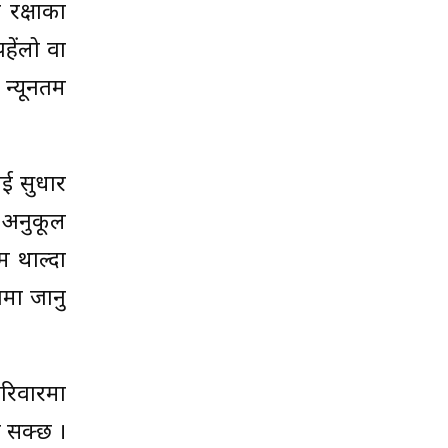
 रक्षाका
हेंलो वा
 न्यूनतम
ाई सुधार
न अनुकूल
म थाल्दा
ामा जानु
परिवारमा
न सक्छ ।