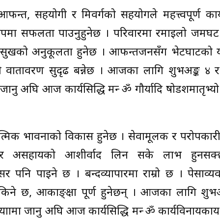
न्त, सहयोगी र मित्रवर्गको सहयोगले महत्त्वपूर्ण कार्य
लापमा सफलता पाउनुहुनेछ । परिवारमा रमाइलो जमघट 
ी सुखको अनुकूलता हुनेछ । आफन्तजनसँग भेटघाटको 
ो वातावरण सुदृढ बन्नेछ । आजका लागि शुभअङ्क ४ र 
ामा जानु अघि आज कार्यसिद्धि मन्त्र ॐ गौर्यादि षोडशमातृभ्
ध्यात्मिक भावनाको विकास हुनेछ । सेवामूलक र परोपका
ःखी र असहायको आशीर्वाद लिन सके लाभ हुनसक
र पनि पाइने छ । बन्दव्यापारमा राम्रो छ । पेसाव्य
सकिने छ, आकाङ्क्षा पूर्ण हुनेछन् । आजका लागि शुभ
वा यात्रामा जानु अघि आज कार्यसिद्धि मन्त्र ॐ कार्यविनायक