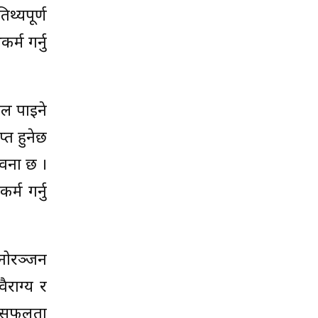
थ्यपूर्ण
्म गर्नु
िफल पाइने
्त हुनेछ
ावना छ ।
्म गर्नु
मनोरञ्जन
ैराग्य र
लो सफलता