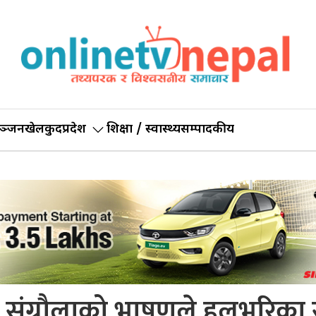
ञ्जन
खेलकुद
प्रदेश
शिक्षा / स्वास्थ्य
सम्पादकीय
त संग्रौलाको भाषणले हलभरिका 