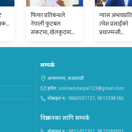
ट
फिफा प्रतिबन्धले
ग्यास अभावप्रत
ुवक…
नेपाली फुटबल
रमेश प्रसाईंको
संकटमा, खेलकुदमा…
प्रधानमन्त्री…
सम्पर्क
अनामनगर, काठमाडौं
इमेल:
onlinetvnepal123@gmail.com
मोबाइल न.:
9860591727
,
9813398186
विज्ञापनका लागि सम्पर्क
मोबाइल न.:
9851422201
,
9823588801