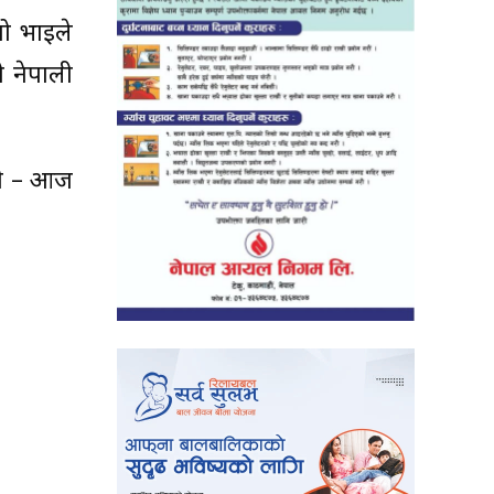
नो भाइले
ो नेपाली
सी – आज