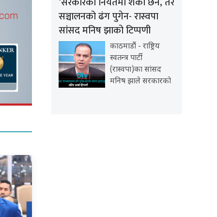
‘सरकारको नियतमा शंका छैन, तर
सञ्चालनको ढंग पुगेन- रास्वपा
सांसद मनिष झाको टिप्पणी
काठमाडौं - राष्ट्रिय
स्वतन्त्र पार्टी
(रास्वपा)का सांसद
मनिष झाले सरकारको