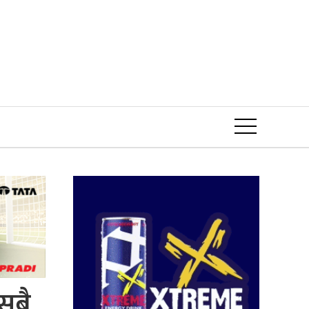
Event
सबै