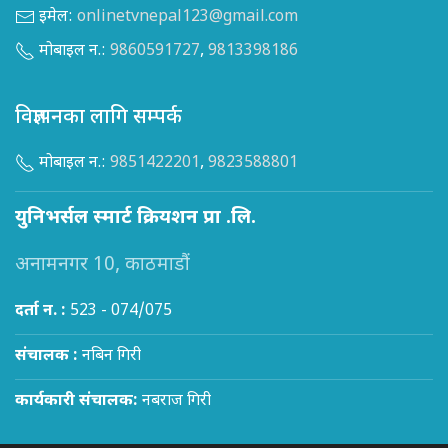
इमेल:
onlinetvnepal123@gmail.com
मोबाइल न.:
9860591727
,
9813398186
विज्ञापनका लागि सम्पर्क
मोबाइल न.:
9851422201
,
9823588801
युनिभर्सल स्मार्ट क्रियशन प्रा .लि.
अनामनगर 10, काठमाडौं
दर्ता न. :
523 - 074/075
संचालक :
नबिन गिरी
कार्यकारी संचालक:
नबराज गिरी