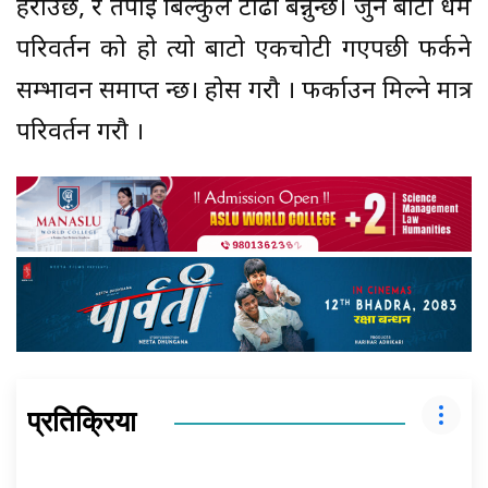
हराउछ, र तपाईं बिल्कुल टाढा बन्नुहुन्छ। जुन बाटो धर्म
परिवर्तन को हो त्यो बाटो एकचोटी गएपछी फर्कने
सम्भावन समाप्त हुन्छ। होस गरौ । फर्काउन मिल्ने मात्र
परिवर्तन गरौ ।
प्रतिक्रिया