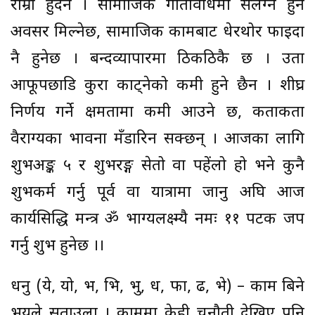
राम्रो हुँदैन । सामाजिक गतिविधिमा संलग्न हुने
अवसर मिल्नेछ, सामाजिक कामबाट धेरथोर फाइदा
नै हुनेछ । बन्दव्यापारमा ठिकठिकै छ । उता
आफूपछाडि कुरा काट्नेको कमी हुने छैन । शीघ्र
निर्णय गर्ने क्षमतामा कमी आउने छ, कताकता
वैराग्यका भावना मँडारिन सक्छन् । आजका लागि
शुभअङ्क ५ र शुभरङ्ग सेतो वा पहेंलो हो भने कुनै
शुभकर्म गर्नु पूर्व वा यात्रामा जानु अघि आज
कार्यसिद्धि मन्त्र ॐ भाग्यलक्ष्म्यै नमः ११ पटक जप
गर्नु शुभ हुनेछ ।।
धनु (ये, यो, भ, भि, भु, ध, फा, ढ, भे) – काम बिग्रने
भयले सताउला । काममा केही चुनौती देखिए पनि