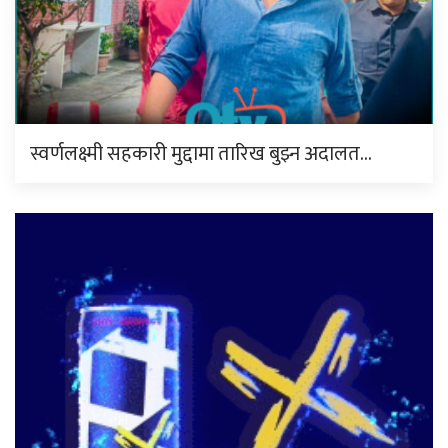
स्वर्णलक्ष्मी सहकारी मुद्दामा तारिख बुझ्न अदालत…