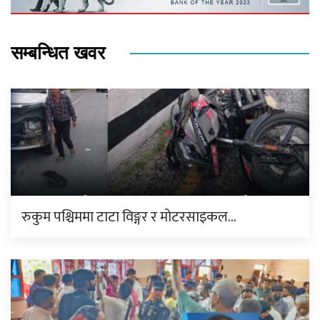
सम्बन्धित खवर
रुकुम पश्चिममा टाटा विङ्गर र मोटरसाइकल…