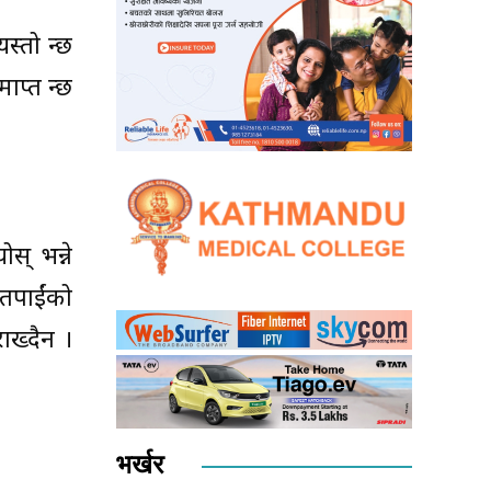
्तो हुन्छ
्त हुन्छ
स् भन्ने
 तपाईंको
ाख्दैन ।
भर्खर