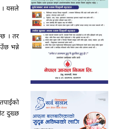
छ । यसले
न्छ । तर
ँछ भन्ने
तपाईंको
ेट दुख्छ