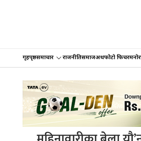
गृहपृष्ठ
समाचार
राजनीति
समाज
अर्थ
फोटो फिचर
मनोर
महिनावारीका बेला यौ’न