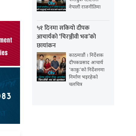
फेसबुक स्टाटसले
नेपाली राजनीतिमा
५१ दिनमा सकियो दीपक
आचार्यको ‘चिरञ्जीवी भवः’को
छायांकन
काठमाडौं । निर्देशक
दीपकप्रसाद आचार्य
‘काकु’को निर्देशनमा
निर्माण भइरहेको
चलचित्र