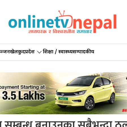
ञ्जन
खेलकुद
प्रदेश
शिक्षा / स्वास्थ्य
सम्पादकीय
 सम्बन्ध बनाउनुका सबैभन्दा ठू