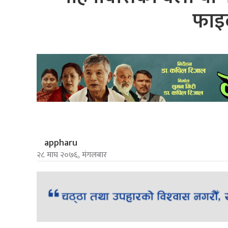
फाइद
appharu
२८ माघ २०७६, मंगलबार