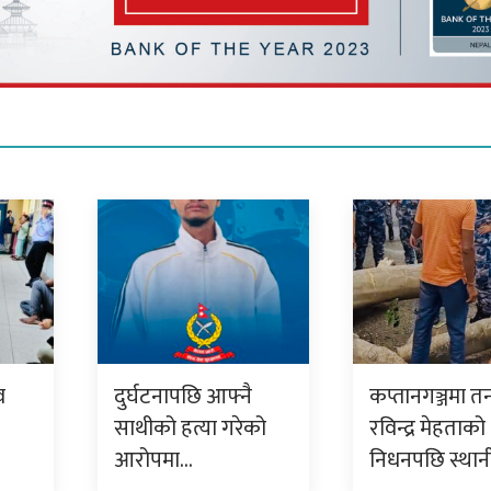
व
दुर्घटनापछि आफ्नै
कप्तानगञ्जमा त
साथीको हत्या गरेको
रविन्द्र मेहताको
आरोपमा…
निधनपछि स्था