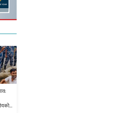
नाव:
नीयको…