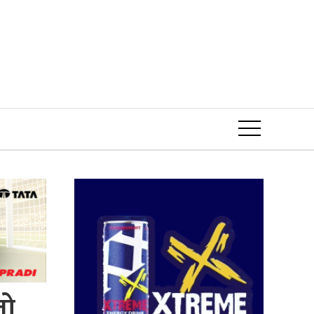
Event
लो