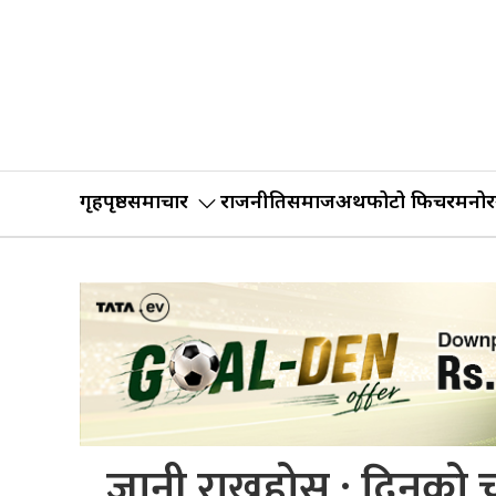
गृहपृष्ठ
समाचार
राजनीति
समाज
अर्थ
फोटो फिचर
मनोर
जानी राख्नुहोस : दिनको