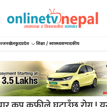
ञ्जन
खेलकुद
प्रदेश
शिक्षा / स्वास्थ्य
सम्पादकीय
 चार कप कफीले घटाउँछ रोग ! यस