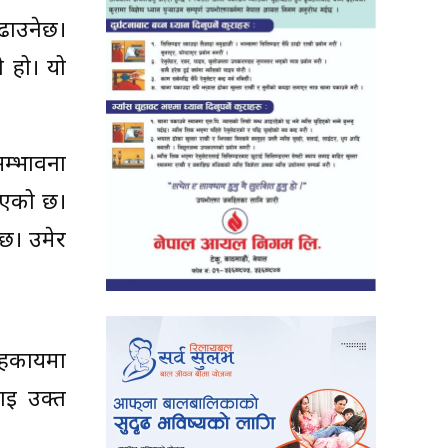
बढाउनेछ।
 हो। यो
सम्भावना
िएको छ।
 छ। उमेर
हकार्यमा
ाई उक्त