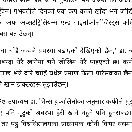
सरी खाने बारे ध्यान पुर्‍याउन भने जरूरी छ। अध्य
ुँदैन। गर्भवतीले दिनको एक कप कफी खाँदा भने जोखि
अफ अब्सटेट्रिसियन्स एन्ड गाइनोकोलोजिस्ट्स क
याक्स बताउँछन्।
 चाँडै जन्मने समस्या बढाएको देखिएको छैन,’ डा. व
योभन्दा धेरै खानेमा भने जोखिम धेरै पाइएको छ। कफ
्छ भन्ने बारे चाहिँ यथेष्ट प्रमाण फेला परिसकेको छैन।’
ै खान डाक्टरहरू सुझाउँछन्।
ष्ठ उपाध्यक्ष डा. भिन्स बुफालिनोका अनुसार कफीले मु
 पनि मुटुको अवस्था हेरी खानै नहुने पनि हुनसक्छ
र पर्डु विश्वविद्यालयका प्राध्यापक कोनी विभर यसमा