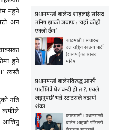
ेताहरूका
म नहुने
प्रधानमन्त्री बालेन्द्र शाहलाई सांसद
मनिष झाको जवाफ : ‘यहाँ कोही
मिटी अन
एक्लो छैन’
काठमाडौं । सत्तारुढ
दल राष्ट्रिय स्वतन्त्र पार्टी
्याक्सका
(रास्वपा)का सांसद
ीमा हुने
मनिष
 त्यस्तै
प्रधानमन्त्री बालेनविरुद्ध आफ्नै
पार्टीभित्रै घेराबन्दी हो त ?, एक्लै
लड्नुपर्छ’ भन्ने स्टाटसले बढायो
टुको गति
शंका
। कफीले
काठमाडौं । प्रधानमन्त्री
 आत्तिनु
बालेन शाहको पछिल्लो