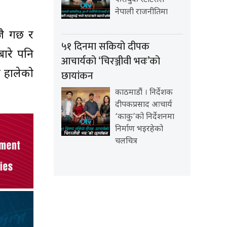
फेसबुक स्टाटसले
नेपाली राजनीतिमा
ै गर्छ र
५१ दिनमा सकियो दीपक
बारे पनि
आचार्यको ‘चिरञ्जीवी भवः’को
 हालेको
छायांकन
काठमाडौं । निर्देशक
दीपकप्रसाद आचार्य
‘काकु’को निर्देशनमा
निर्माण भइरहेको
चलचित्र