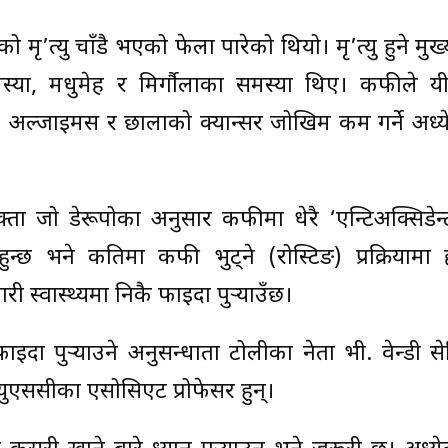
ृ’त्यु चाँडै भएको फेला पारेको थियो। मृ’त्यु हुने मु
धी समस्या, मधुमेह र मिर्गौलाका समस्या थिए। कफीले 
 अल्जाइमर्स र छालाको क्यान्सर जोखिम कम गर्ने अध्य
ता जो डेरूपोका अनुसार कफीमा धेरै ‘एन्टिअक्सिडेन्ट
्छ भने कतिमा कफी भुट्ने (रोस्टिङ) प्रक्रियामा ह
 स्वास्थ्यमा निकै फाइदा पुर्‍याउँछ।
दा पुर्‍याउने अनुसन्धाता टोलीका नेता भी. वेन्डी स
ुएससीका एसोसिएट प्रोफेसर हुन्।