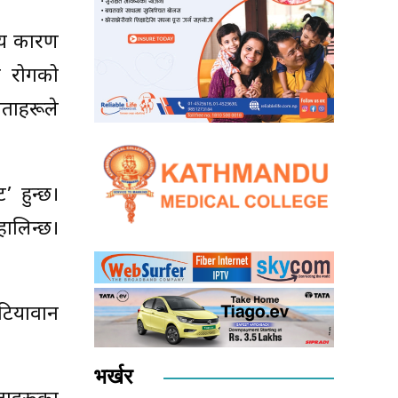
ख्य कारण
यी रोगको
ेताहरूले
’ हुन्छ।
ालिन्छ।
ेटियावान
भर्खर