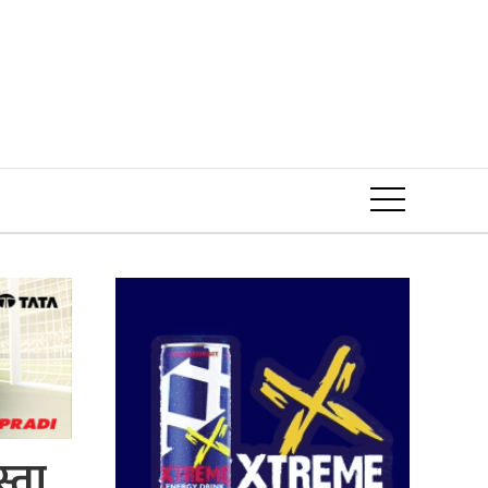
Event
्ता