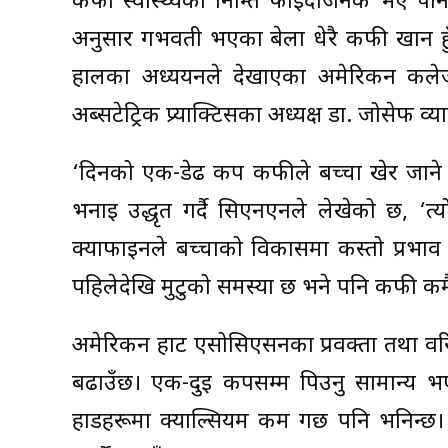
कफी स्वास्थ्यका निम्ति फाइदाजनक भए पनि क
अनुसार गर्भवती भएका बेला धेरै कफी खान ह
हालका अध्ययनले देखाएका अमेरिकन कलेज 
अब्सटेट्रिक प्र्याक्टिसका अध्यक्ष डा. जोसेफ व्
‘दिनको एक-डेढ कप कफीले बच्चा खेर जाने वा
भनाइ उद्धृत गर्दै सिएनएनले लेखेको छ, ‘त्
क्याफाइनले बच्चाको विकासमा कस्तो प्रभाव पार
पहिलेदेखि मुटुको समस्या छ भने पनि कफी कम
अमेरिकन हार्ट एसोसिएसनका प्रवक्ता तथा वरि
बढाउँछ। एक-दुई कपसम्म पिउनु सामान्य भए
हाडहरूमा क्याल्सियम कम गर्छ पनि भनिन्छ। त