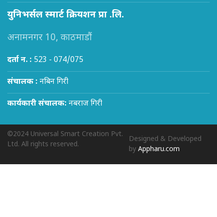
युनिभर्सल स्मार्ट क्रियशन प्रा .लि.
अनामनगर 10, काठमाडौं
दर्ता न. :
523 - 074/075
संचालक :
नबिन गिरी
कार्यकारी संचालक:
नबराज गिरी
©2024 Universal Smart Creation Pvt.
Designed & Developed
Ltd. All rights reserved.
by
Appharu.com