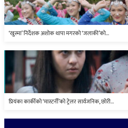
‘खुस्मा’ निर्देशक अशोक थापा मगरको ‘जलाकी’को…
प्रियंका कार्कीको ‘मास्टर्नी’को ट्रेलर सार्वजनिक, छोरी…