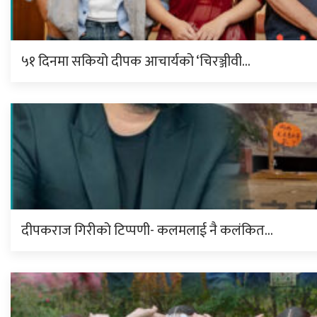
५१ दिनमा सकियो दीपक आचार्यको ‘चिरञ्जीवी…
दीपकराज गिरीको टिप्पणी- कलमलाई नै कलंकित…