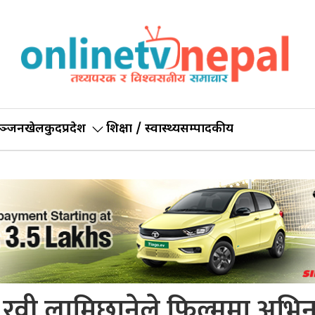
ञ्जन
खेलकुद
प्रदेश
शिक्षा / स्वास्थ्य
सम्पादकीय
तोता रवी लामिछानेले फिल्ममा अभि