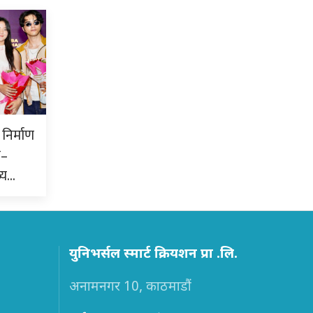
निर्माण
क–
्य…
युनिभर्सल स्मार्ट क्रियशन प्रा .लि.
अनामनगर 10, काठमाडौं