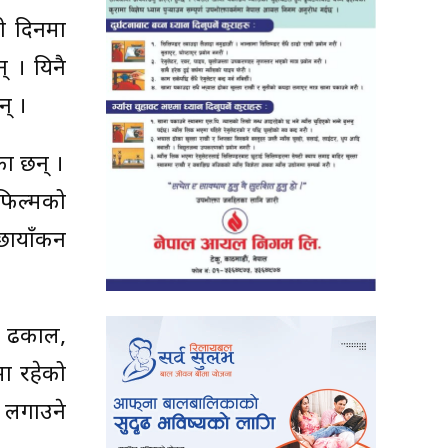
ती दिनमा
् । यिनै
् ।
ा छन् ।
फिल्मको
 छायाँकन
ना ढकाल,
ा रहेको
 लगाउने