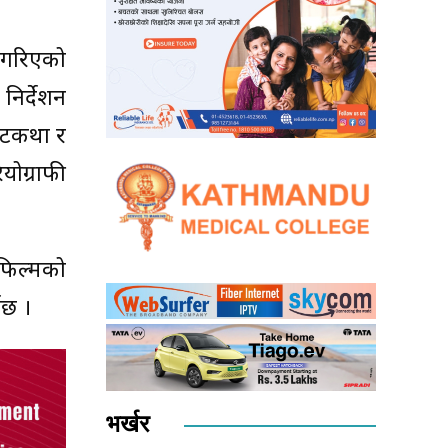
 गरिएको
िर्देशन
 पटकथा र
ोग्राफी
 फिल्मको
ेछ ।
भर्खर