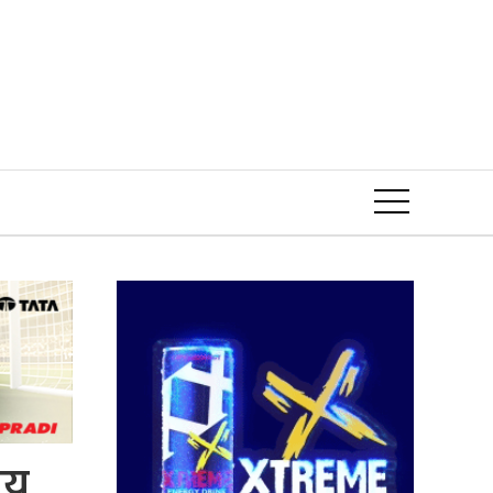
Event
नय