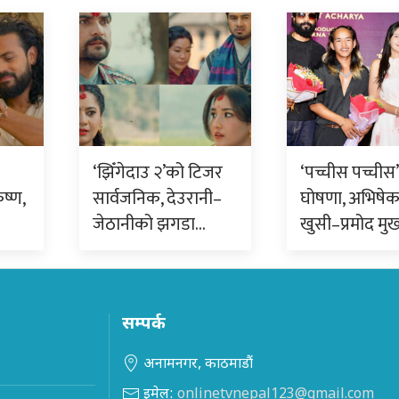
‘झिँगेदाउ २’को टिजर
‘पच्चीस पच्चीस’ 
ृष्ण,
सार्वजनिक, देउरानी–
घोषणा, अभिषे
जेठानीको झगडा…
खुसी–प्रमोद मुख
सम्पर्क
अनामनगर, काठमाडौं
इमेल:
onlinetvnepal123@gmail.com