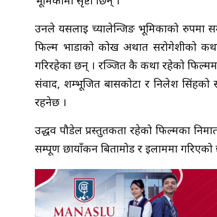
भूमिकामा सृष्टी छिन् ।
उनले यसलाई च्यालेन्जिङ भूमिकाको रुपमा स
फिल्म भाडाको कोख अर्थात सरोगेशीको कथाम
गरिरहेका छन् । रञ्‍जित कै कथा रहेको फिल्ममा
संवाद, शम्भूजित बासकोटा र निलेश सिंहको
रहनेछ ।
उद्धव पौडेल प्रस्तुतकर्ता रहेको फिल्मका निर
सम्पूर्ण छायाँकन बिर्तामोड र इलाममा गरिएको 